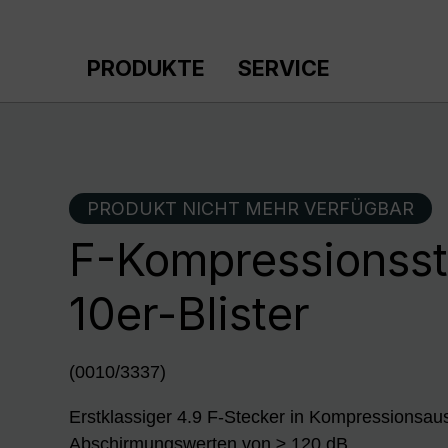
m Hauptinhalt springen
Zur Suche springen
Zur Hauptnavigation springen
PRODUKTE
SERVICE
PRODUKT NICHT MEHR VERFÜGBAR
F-Kompressionsst
10er-Blister
(0010/3337)
Erstklassiger 4.9 F-Stecker in Kompressionsau
Abschirmungswerten von ≥ 120 dB