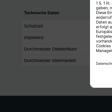
Technische Daten
Schutzart
IPX8
Impedanz
75 Ω
Durchmesser Dielektrikum
max. 
Durchmesser übermantelt
6,8 bi