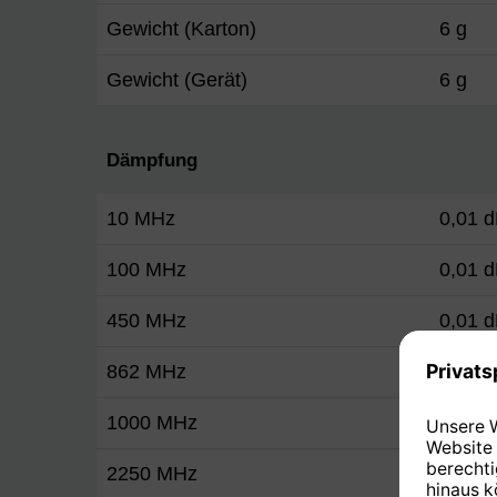
Gewicht (Karton)
6 g
Gewicht (Gerät)
6 g
Dämpfung
10 MHz
0,01 
100 MHz
0,01 
450 MHz
0,01 
862 MHz
0,01 
1000 MHz
0,02 
2250 MHz
0,02 