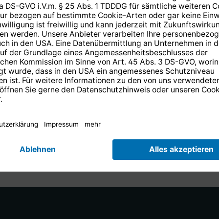
Rückflussdämpfung
65 - 470 MHz
470 - 1800 MHz
4,6 mm
1800 - 2450MHz
s 7 mm