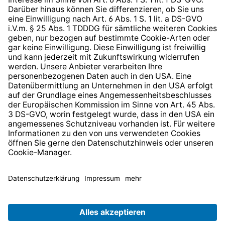
Barrierefreiheit
* Alle Preise inkl. gesetzl. Mehrwertsteuer zzgl.
Versandkosten
und ggf. Nachnahmegebühren, wenn nicht
anders angegeben.
© 2026 TechniSat Digital GmbH