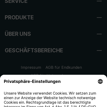
SERVICE
PRODUKTE
ÜBER UNS
GESCHÄFTSBEREICHE
Impressum
AGB für Endkunden
AGB für Unternehmen
Datenschutzhinweis
EU Data Act
Widerrufsrecht
Hinweisgeberschutzsystem