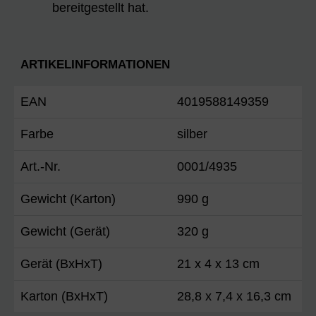
bereitgestellt hat.
ARTIKELINFORMATIONEN
EAN
4019588149359
Farbe
silber
Art.-Nr.
0001/4935
Gewicht (Karton)
990 g
Gewicht (Gerät)
320 g
Gerät (BxHxT)
21 x 4 x 13 cm
Karton (BxHxT)
28,8 x 7,4 x 16,3 cm