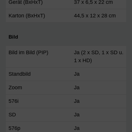
Gerät (BxHxT)
37 x 6,5 x 22 cm
Karton (BxHxT)
44,5 x 12 x 28 cm
Bild
Bild im Bild (PIP)
Ja (2 x SD, 1 x SD u.
1 x HD)
Standbild
Ja
Zoom
Ja
576i
Ja
SD
Ja
576p
Ja