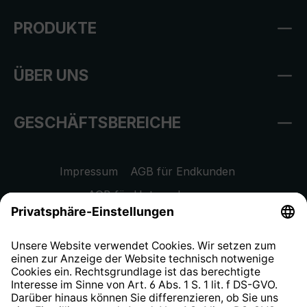
PRODUKTE
ÜBER UNS
GESCHÄFTSBEREICHE
Impressum
AGB für Endkunden
AGB für Unternehmen
Datenschutzhinweis
EU Data Act
Widerrufsrecht
Hinweisgeberschutzsystem
Barrierefreiheit