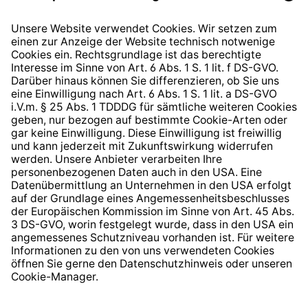
Datenschutzhinweis
EU Data Act
Widerrufsrecht
Hinweisgeberschutzsystem
Barrierefreiheit
* Alle Preise inkl. gesetzl. Mehrwertsteuer zzgl.
Versandkosten
und ggf. Nachnahmegebühren, wenn nicht