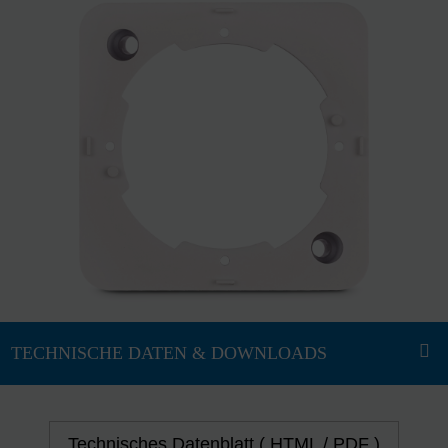
Technisches Datenblatt ( HTML / PDF )