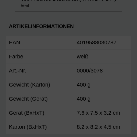
html
ARTIKELINFORMATIONEN
EAN
4019588030787
Farbe
weiß
Art.-Nr.
0000/3078
Gewicht (Karton)
400 g
Gewicht (Gerät)
400 g
Gerät (BxHxT)
7,6 x 7,5 x 3,2 cm
Karton (BxHxT)
8,2 x 8,2 x 4,5 cm