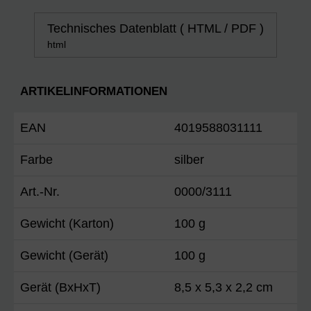
Technisches Datenblatt ( HTML / PDF )
html
ARTIKELINFORMATIONEN
EAN
4019588031111
Farbe
silber
Art.-Nr.
0000/3111
Gewicht (Karton)
100 g
Gewicht (Gerät)
100 g
Gerät (BxHxT)
8,5 x 5,3 x 2,2 cm