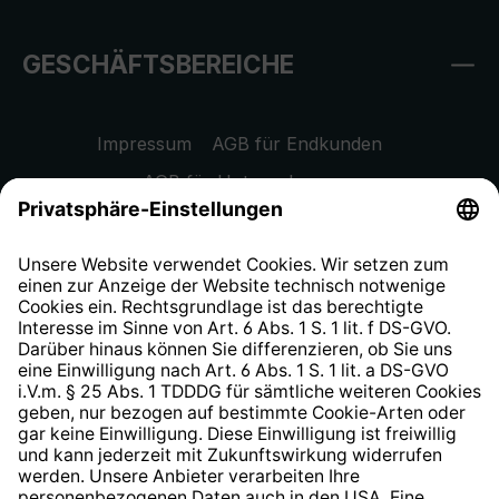
GESCHÄFTSBEREICHE
Impressum
AGB für Endkunden
AGB für Unternehmen
Datenschutzhinweis
EU Data Act
Widerrufsrecht
Hinweisgeberschutzsystem
Barrierefreiheit