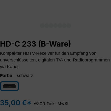
HD-C 233 (B-Ware)
Kompakter HDTV-Receiver für den Empfang von
unverschlüsselten, digitalen TV- und Radioprogrammen
via Kabel
Farbe
schwarz
schwarz
35,00 €*
Regulärer Preis:
69,00 €
inkl. MwSt.