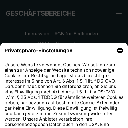
GESCHÄFTSBEREICHE
Impressum
AGB für Endkunden
AGB für Unternehmen
Datenschutzhinweis
EU Data Act
Widerrufsrecht
Hinweisgeberschutzsystem
Barrierefreiheit