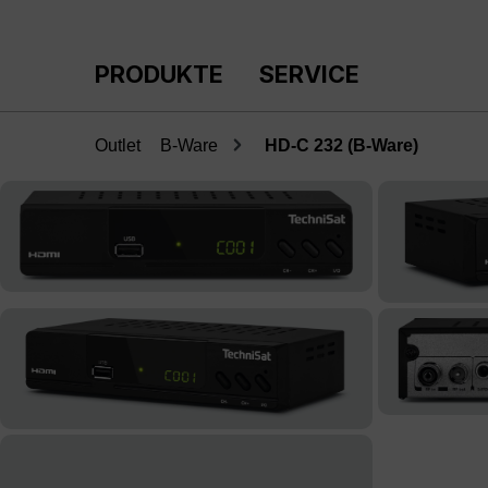
m Hauptinhalt springen
Zur Suche springen
Zur Hauptnavigation springen
PRODUKTE
SERVICE
Outlet
B-Ware
HD-C 232 (B-Ware)
Bildergalerie überspringen