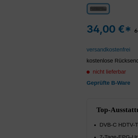
schwarz
(Diese Option ist zur
34,00 €*
R
6
versandkostenfrei
kostenlose Rücksend
nicht lieferbar
Geprüfte B-Ware
Top-Ausstatt
DVB-C HDTV-T
7-Tage-EPG-Un