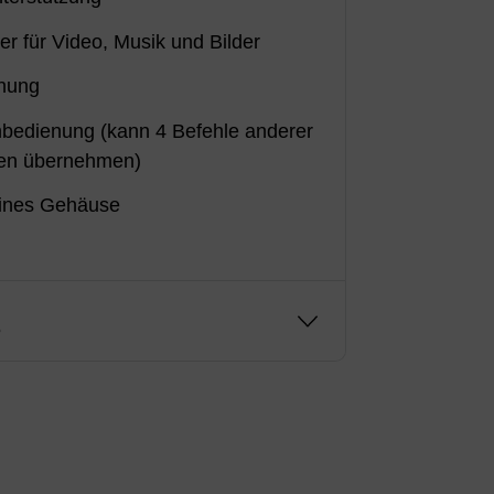
r für Video, Musik und Bilder
enung
nbedienung (kann 4 Befehle anderer
en übernehmen)
eines Gehäuse
g