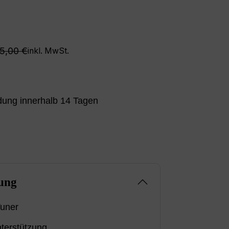
zeit nicht verfügbar.)
egulärer Preis:
5,00 €
inkl. MwSt.
ung innerhalb 14 Tagen
ung
uner
terstützung