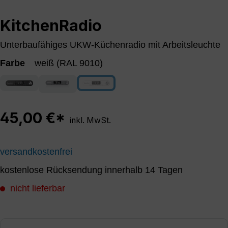
KitchenRadio
Unterbaufähiges UKW-Küchenradio mit Arbeitsleuchte
Farbe
weiß (RAL 9010)
anthrazit
weiß (RAL 9010)
(Diese Option ist zurzeit nicht verfügbar.
silber/weiß
45,00 €*
inkl. MwSt.
versandkostenfrei
kostenlose Rücksendung innerhalb 14 Tagen
nicht lieferbar