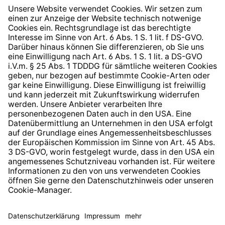
Widerrufsrecht
Hinweisgeberschutzsystem
Barrierefreiheit
* Alle Preise inkl. gesetzl. Mehrwertsteuer zzgl.
Versandkosten
und ggf. Nachnahmegebühren, wenn nicht
anders angegeben.