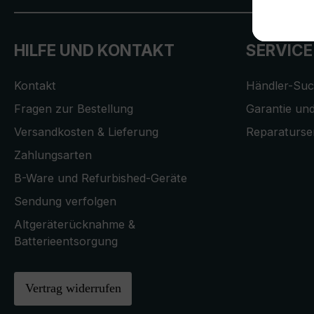
HILFE UND KONTAKT
SERVICE
Kontakt
Händler-Su
Fragen zur Bestellung
Garantie und
Versandkosten & Lieferung
Reparaturse
Zahlungsarten
B-Ware und Refurbished-Geräte
Sendung verfolgen
Altgeräterücknahme &
Batterieentsorgung
Vertrag widerrufen