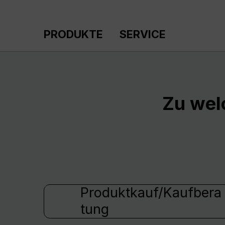
m Hauptinhalt springen
Zur Suche springen
Zur Hauptnavigation springen
PRODUKTE
SERVICE
Zu wel
Produktkauf/Kaufbera
tung