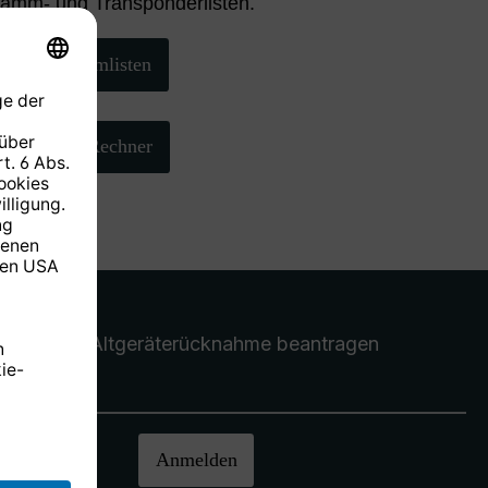
ramm- und Transponderlisten.
Programmlisten
AZ/EL-Rechner
Altgeräterücknahme
beantragen
halten.
Anmelden