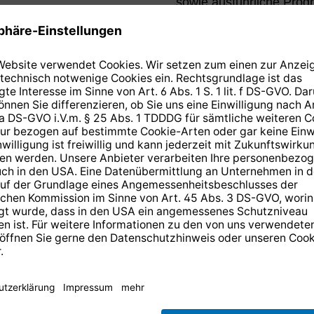
sowie ausführliche Prog
n Sie wissen
 der ARD-
n der
 HD
14 Tage kostenlose
Rücksendung
.
r anmelden und
10,-€ Gutschein
er