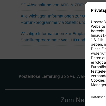
SD-Abschaltung von ARD & ZDF: Das müsse
Alle wichtigen Informationen zur Umstellung
Hörfunkprogramme via Satellit und Kabel
Wichtige Informationen zur Empfangssituatio
Satellitenprogramme Welt HD und Eurosport
Kostenlose Lieferung
ab 29€ Warenwert
Zum Newslette