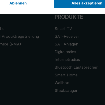
PRODUKTE
che
Smart TV
 Produktregistrierung
SAT-Receiver
rvice (RMA)
SAT-Anlagen
Digitalradios
Internetradios
Bluetooth Lautsprecher
Smart Home
Wallbox
Staubsauger