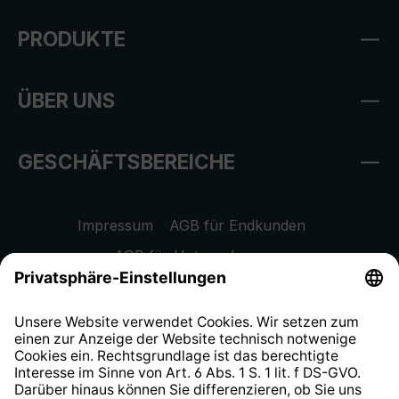
PRODUKTE
ÜBER UNS
GESCHÄFTSBEREICHE
Impressum
AGB für Endkunden
AGB für Unternehmen
Datenschutzhinweis
EU Data Act
Widerrufsrecht
Hinweisgeberschutzsystem
Barrierefreiheit