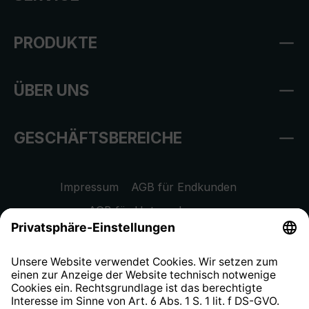
PRODUKTE
ÜBER UNS
GESCHÄFTSBEREICHE
Impressum
AGB für Endkunden
AGB für Unternehmen
Datenschutzhinweis
EU Data Act
Widerrufsrecht
Hinweisgeberschutzsystem
Barrierefreiheit