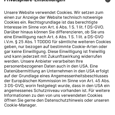
Datenschutzhinweis
EU Data Act
Widerrufsrecht
Hinweisgeberschutzsystem
Barrierefreiheit
* Alle Preise inkl. gesetzl. Mehrwertsteuer zzgl.
Versandkosten
und ggf. Nachnahmegebühren, wenn nicht