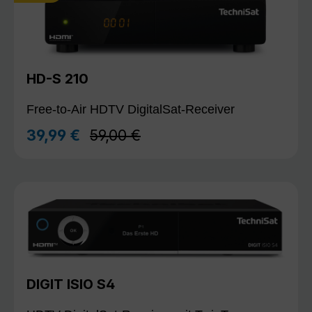
HD-S 210
Free-to-Air HDTV DigitalSat-Receiver
Regulärer Preis:
39,99 €
59,00 €
Verkaufspreis:
DIGIT ISIO S4