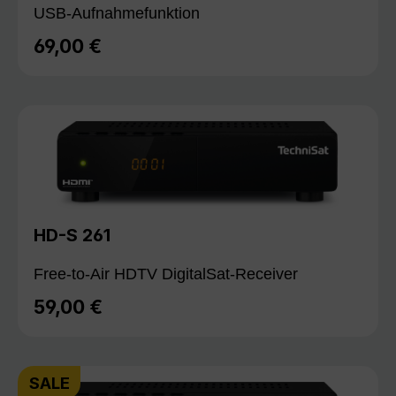
USB-Aufnahmefunktion
69,00 €
Regulärer Preis:
HD-S 261
Free-to-Air HDTV DigitalSat-Receiver
59,00 €
Regulärer Preis:
SALE