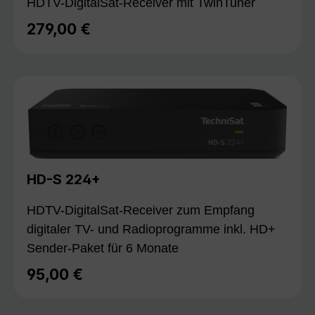
HDTV-DigitalSat-Receiver mit TwinTuner
279,00 €
Regulärer Preis:
HD-S 224+
HDTV-DigitalSat-Receiver zum Empfang
digitaler TV- und Radioprogramme inkl. HD+
Sender-Paket für 6 Monate
95,00 €
Regulärer Preis: