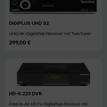
DIGIPLUS UHD S2
UHD/4K-DigitalSat-Receiver mit TwinTuner
299,00 €
Regulärer Preis:
HD-S 223 DVR
Free-to-Air HDTV DigitalSat-Receiver mit