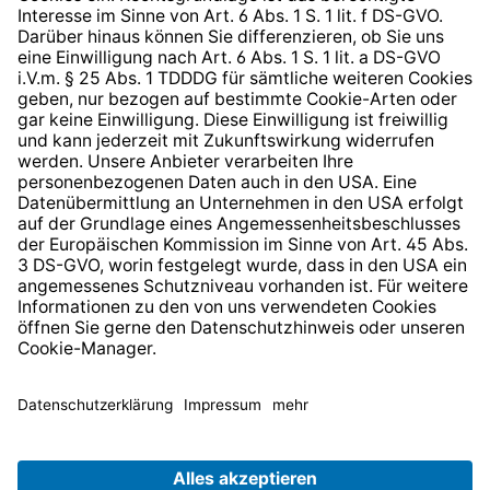
Barrierefreiheit
* Alle Preise inkl. gesetzl. Mehrwertsteuer zzgl.
Versandkosten
und ggf. Nachnahmegebühren, wenn nicht
anders angegeben.
© 2026 TechniSat Digital GmbH