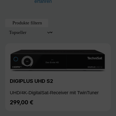
erfahren
Produkte filtern
DIGIPLUS UHD S2
UHD/4K-DigitalSat-Receiver mit TwinTuner
299,00 €
Regulärer Preis: