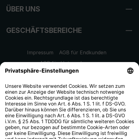
ÜBER UNS
GESCHÄFTSBEREICHE
Impressum
AGB für Endkunden
AGB für Unternehmen
Datenschutzhinweis
EU Data Act
Widerrufsrecht
Hinweisgeberschutzsystem
Barrierefreiheit