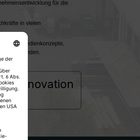
rnehmensentwicklung für die
hkräfte in vielen
intuitive Bedienkonzepte,
 unserer Kunden.
Innovation