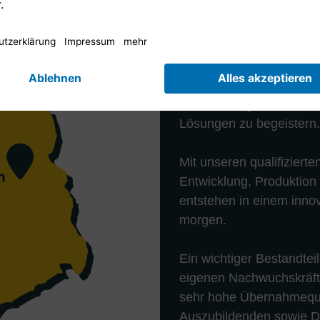
Werde ein T
Seit 1987 arbeiten wir b
Unsere Kunden mit innov
Unterhaltungselektronik
Lösungen zu begeistern.
Mit unseren qualifizierte
Entwicklung, Produktion
entstehen in einem inno
morgen.
Ein wichtiger Bestandtei
eigenen Nachwuchskräft
sehr hohe Übernahmequo
Auszubildenden sowie Du