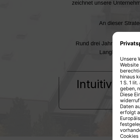
zeichnet unsere Unternehme
An dieser Strate
Rund drei Jahrzehnte han
Langlebigkeit u
Intuitiv