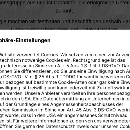
nsgruppe aus und ist Garant für die erfolgreiche Unte
Zukunft.
gie möchten wir festhalten und beschäftigen deshalb Fac
Unternehmensbereichen und Tätigkeitsfeldern.
deln wir nach vier elementaren Maximen: Wir setzen auf 
nd Nachhaltigkeit, Service sowie Innovation zum Nutzen
Nachhalti
Service
g