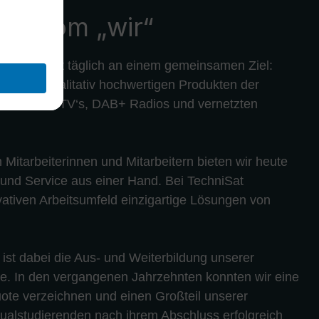
eil vom „wir“
ei TechniSat täglich an einem gemeinsamen Ziel:
ativen, qualitativ hochwertigen Produkten der
 wie Smart-TV‘s, DAB+ Radios und vernetzten
n Mitarbeiterinnen und Mitarbeitern bieten wir heute
 und Service aus einer Hand. Bei TechniSat
vativen Arbeitsumfeld einzigartige Lösungen von
l ist dabei die Aus- und Weiterbildung unserer
e. In den vergangenen Jahrzehnten konnten wir eine
te verzeichnen und einen Großteil unserer
alstudierenden nach ihrem Abschluss erfolgreich