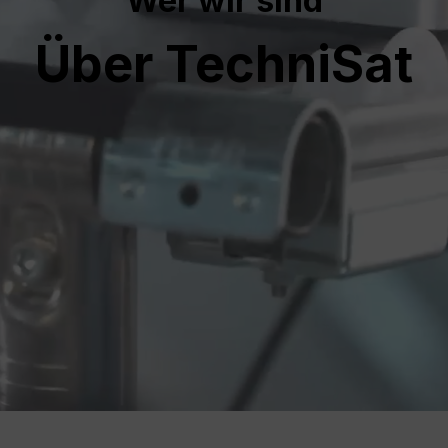
Wer wir sind
Über TechniSat