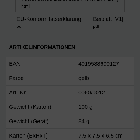
html
EU-Konformitätserklärung
Beiblatt [V1]
pdf
pdf
ARTIKELINFORMATIONEN
EAN
4019588690127
Farbe
gelb
Art.-Nr.
0060/9012
Gewicht (Karton)
100 g
Gewicht (Gerät)
84 g
Karton (BxHxT)
7,5 x 7,5 x 6,5 cm