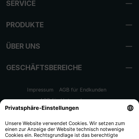
SERVICE
PRODUKTE
ÜBER UNS
GESCHÄFTSBEREICHE
Impressum
AGB für Endkunden
AGB für Unternehmen
Datenschutzhinweis
EU Data Act
Widerrufsrecht
Hinweisgeberschutzsystem