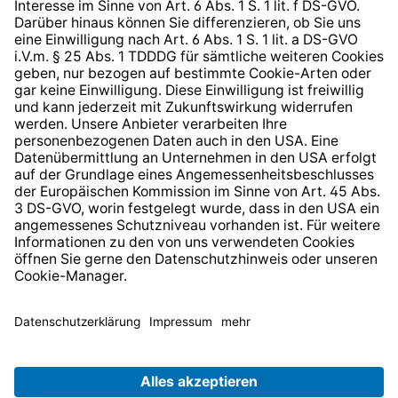
Barrierefreiheit
* Alle Preise inkl. gesetzl. Mehrwertsteuer zzgl.
Versandkosten
und ggf. Nachnahmegebühren, wenn nicht
anders angegeben.
© 2026 TechniSat Digital GmbH