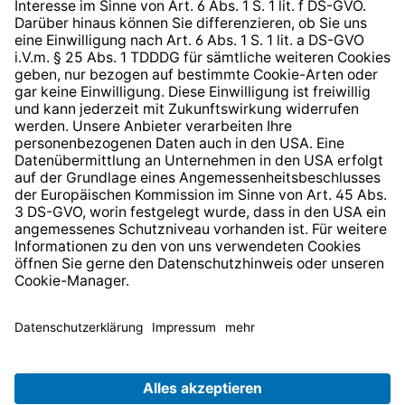
Barrierefreiheit
* Alle Preise inkl. gesetzl. Mehrwertsteuer zzgl.
Versandkosten
und ggf. Nachnahmegebühren, wenn nicht
anders angegeben.
© 2026 TechniSat Digital GmbH