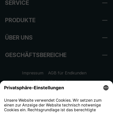
SERVICE
PRODUKTE
ÜBER UNS
GESCHÄFTSBEREICHE
Impressum
AGB für Endkunden
AGB für Unternehmen
Datenschutzhinweis
EU Data Act
Widerrufsrecht
Hinweisgeberschutzsystem