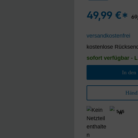
49,99 €*
Re
69
versandkostenfrei
kostenlose Rücksend
sofort verfügbar - L
In den
Händl
5-15
W