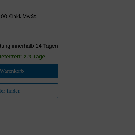
gulärer Preis:
,00 €
inkl. MwSt.
ung innerhalb 14 Tagen
ieferzeit: 2-3 Tage
 Warenkorb
er finden