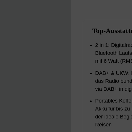
Top-Ausstatt
2 in 1: Digitalr
Bluetooth Laut
mit 6 Watt (RM
DAB+ & UKW: 
das Radio bund
via DAB+ in digi
Portables Koffe
Akku für bis zu
der ideale Begle
Reisen