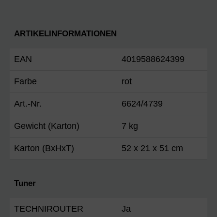
ARTIKELINFORMATIONEN
EAN
4019588624399
Farbe
rot
Art.-Nr.
6624/4739
Gewicht (Karton)
7 kg
Karton (BxHxT)
52 x 21 x 51 cm
Tuner
TECHNIROUTER
Ja