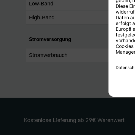
Low-Band
10,7 -
High-Band
11,7 -
Stromversorgung
Stromverbrauch
max. 
Kostenlose Lieferung
ab 29€ Warenwert