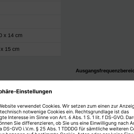
0 x 14 cm
 x 15 cm
Ausgangsfrequenzberei
 14 V
Low-Band
9 V
High-Band
Rauschmaß