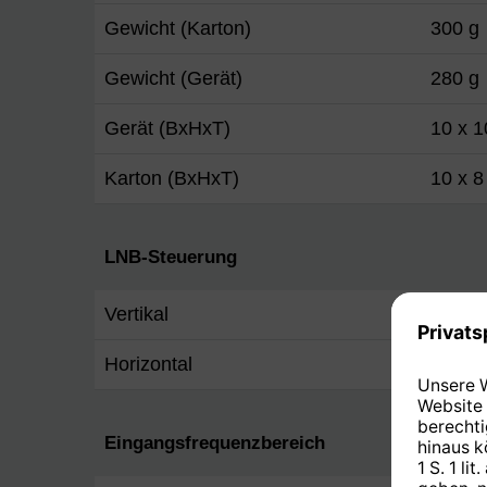
Gewicht (Karton)
300 g
Gewicht (Gerät)
280 g
Gerät (BxHxT)
10 x 1
Karton (BxHxT)
10 x 8
LNB-Steuerung
Vertikal
11,5 -
Horizontal
16 - 1
Eingangsfrequenzbereich