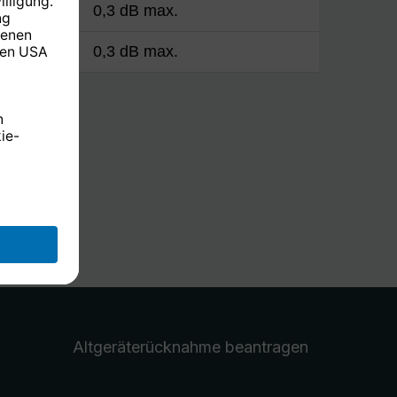
h
0,3 dB max.
h
0,3 dB max.
Altgeräterücknahme
beantragen