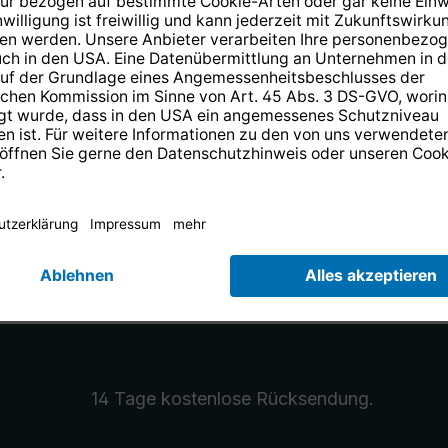
 11,7 GHz
Unterer Frequenzbereic
 12,75 GHz
Oberer Frequenzbereic
130 mA
14 Tage kostenlose
Rücksendung
.