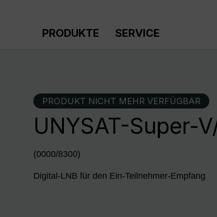
m Hauptinhalt springen
Zur Suche springen
Zur Hauptnavigation springen
PRODUKTE
SERVICE
PRODUKT NICHT MEHR VERFÜGBAR
UNYSAT-Super-V
(0000/8300)
Digital-LNB für den Ein-Teilnehmer-Empfang