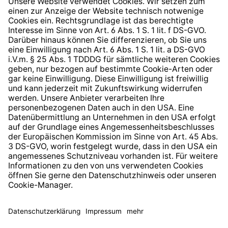
Hinweisgeberschutzsystem
Barrierefreiheit
* Alle Preise inkl. gesetzl. Mehrwertsteuer zzgl.
Versandkosten
und ggf. Nachnahmegebühren, wenn nicht
anders angegeben.