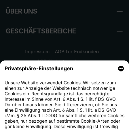
ÜBER UNS
GESCHÄFTSBEREICHE
Impressum
AGB für Endkunden
AGB für Unternehmen
Datenschutzhinweis
EU Data Act
Widerrufsrecht
Hinweisgeberschutzsystem
Barrierefreiheit