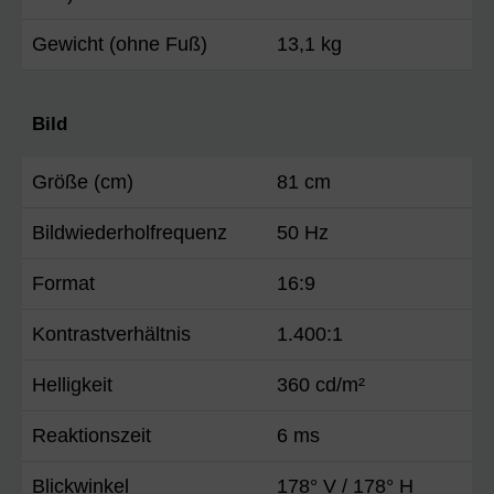
Gewicht (ohne Fuß)
13,1 kg
Bild
Größe (cm)
81 cm
Bildwiederholfrequenz
50 Hz
Format
16:9
Kontrastverhältnis
1.400:1
Helligkeit
360 cd/m²
Reaktionszeit
6 ms
Blickwinkel
178° V / 178° H