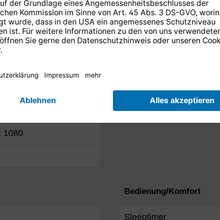
HD eLED
x 1080
Bedienung/Komfort
Sleeptimer