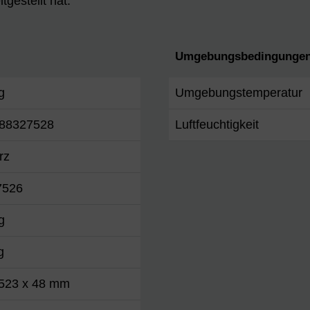
tgestellt hat.
Umgebungsbedingungen
g
Umgebungstemperatur
88327528
Luftfeuchtigkeit
rz
7526
g
g
 523 x 48 mm