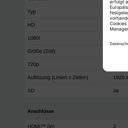
Typ
Full-
HD
Ja
1080i
Ja
Größe (Zoll)
32
720p
Ja
Auflösung (Linien x Zeilen)
1920 
SD
Ja
Anschlüsse
HDMI™ (in)
2