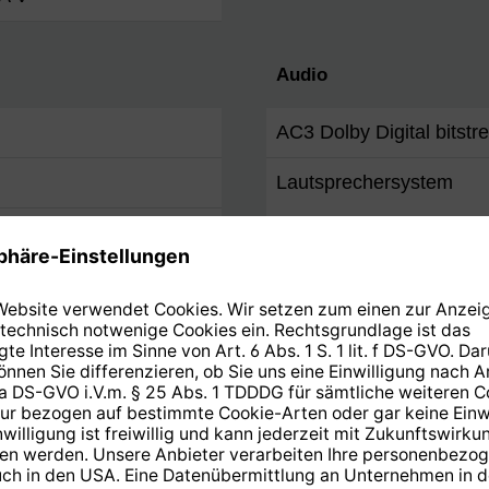
Audio
AC3 Dolby Digital bitstr
Lautsprechersystem
1
d/m²
 / 178° H