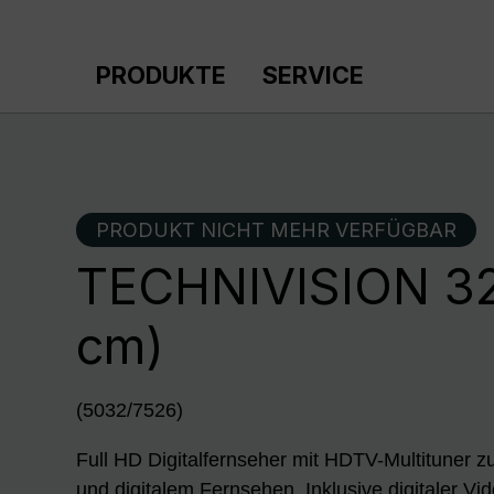
m Hauptinhalt springen
Zur Suche springen
Zur Hauptnavigation springen
PRODUKTE
SERVICE
PRODUKT NICHT MEHR VERFÜGBAR
TECHNIVISION 32
cm)
(5032/7526)
Full HD Digitalfernseher mit HDTV-Multituner
und digitalem Fernsehen. Inklusive digitaler V