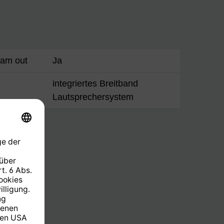
eam out
Ja
integriertes Breitband
Lautsprechersystem