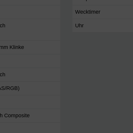
Wecktimer
nch
Uhr
5mm Klinke
nch
AS/RGB)
ch Composite