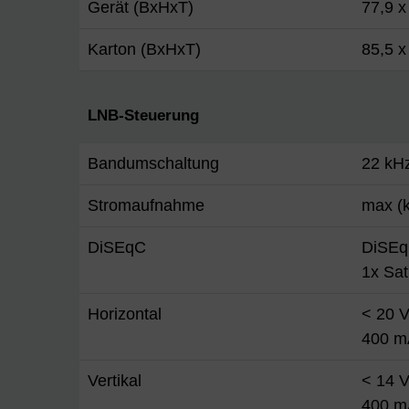
Gerät (BxHxT)
77,9 x
Karton (BxHxT)
85,5 x
LNB-Steuerung
Bandumschaltung
22 kH
Stromaufnahme
max (k
DiSEqC
DiSEq
1x Sa
Horizontal
< 20 V
400 m
Vertikal
< 14 V
400 m