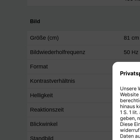
Bild
Größe (cm)
81 cm
Bildwiederholfrequenz
50 Hz
Format
16:9
Kontrastverhältnis
1.400:
Helligkeit
360 c
Reaktionszeit
8 ms
Blickwinkel
178° V
Standbild
Ja