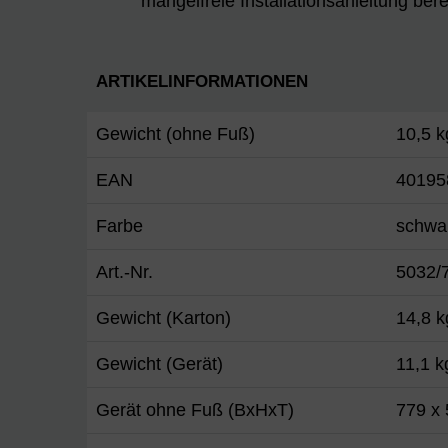
mangelfreie Installationsanleitung berei
ARTIKELINFORMATIONEN
Gewicht (ohne Fuß)
10,5 k
EAN
40195
Farbe
schwa
Art.-Nr.
5032/
Gewicht (Karton)
14,8 k
Gewicht (Gerät)
11,1 k
Gerät ohne Fuß (BxHxT)
779 x