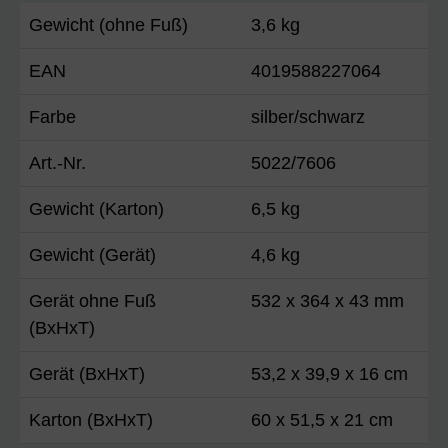
Gewicht (ohne Fuß)
3,6 kg
EAN
4019588227064
Farbe
silber/schwarz
Art.-Nr.
5022/7606
Gewicht (Karton)
6,5 kg
Gewicht (Gerät)
4,6 kg
Gerät ohne Fuß
532 x 364 x 43 mm
(BxHxT)
Gerät (BxHxT)
53,2 x 39,9 x 16 cm
Karton (BxHxT)
60 x 51,5 x 21 cm