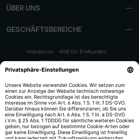
ÜBER UNS
GESCHÄFTSBEREICHE
Impressum
AGB für Endkunden
AGB für Unternehmen
Datenschutzhinweis
EU Data Act
Widerrufsrecht
Hinweisgeberschutzsystem
Barrierefreiheit