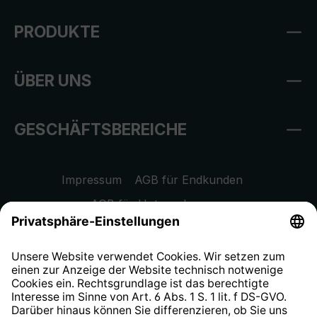
PRODUKTE
ÜBER UNS
GESCHÄFTSBEREICHE
Impressum
AGB für Endkunden
AGB für Unternehmen
Datenschutzhinweis
EU Data Act
Widerrufsrecht
Hinweisgeberschutzsystem
Barrierefreiheit