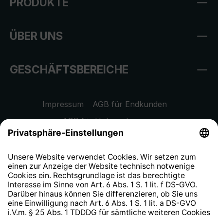
PRODUKTE
ÜBER UNS
GESCHÄFTSBEREICHE
Impressum
AGB für Endkunden
AGB für Unternehmen
Datenschutzhinweis
EU Data Act
Widerrufsrecht
Hinweisgeberschutzsystem
Barrierefreiheit