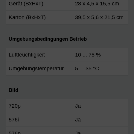
Gerät (BxHxT)
28 x 4,5 x 15,5 cm
Karton (BxHxT)
39,5 x 5,6 x 21,5 cm
Umgebungsbedingungen Betrieb
Luftfeuchtigkeit
10 ... 75 %
Umgebungstemperatur
5 ... 35 °C
Bild
720p
Ja
576i
Ja
576p
Ja