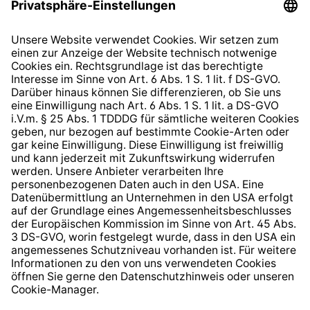
Datenschutzhinweis
EU Data Act
Widerrufsrecht
Hinweisgeberschutzsystem
Barrierefreiheit
* Alle Preise inkl. gesetzl. Mehrwertsteuer zzgl.
Versandkosten
und ggf. Nachnahmegebühren, wenn nicht