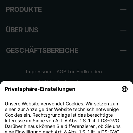
PRODUKTE
ÜBER UNS
GESCHÄFTSBEREICHE
Impressum
AGB für Endkunden
AGB für Unternehmen
Datenschutzhinweis
EU Data Act
Widerrufsrecht
Hinweisgeberschutzsystem
Barrierefreiheit