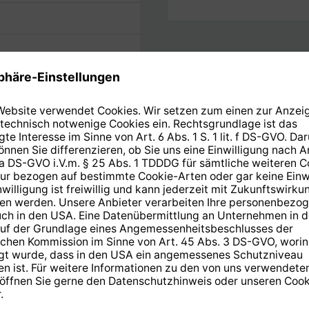
Entschlüsselungssyste
Irdeto