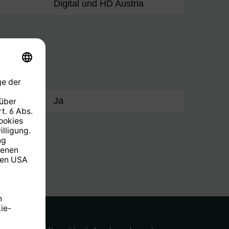
Digital und HD Austria
me
Ja