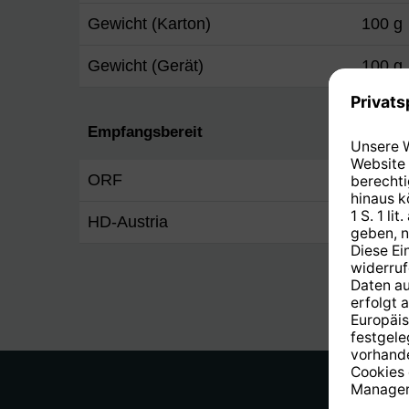
Gewicht (Karton)
100 g
Gewicht (Gerät)
100 g
Empfangsbereit
ORF
Ja
HD-Austria
Ja