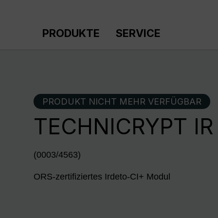
m Hauptinhalt springen
Zur Suche springen
Zur Hauptnavigation springen
PRODUKTE
SERVICE
PRODUKT NICHT MEHR VERFÜGBAR
TECHNICRYPT IR
(0003/4563)
ORS-zertifiziertes Irdeto-CI+ Modul