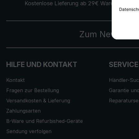
Kostenlose Lieferung
ab 29€ Warenwert
Zum Newslette
HILFE UND KONTAKT
SERVICE
Kontakt
Händler-Su
Fragen zur Bestellung
Garantie und
Versandkosten & Lieferung
Reparaturse
Zahlungsarten
B-Ware und Refurbished-Geräte
Sendung verfolgen