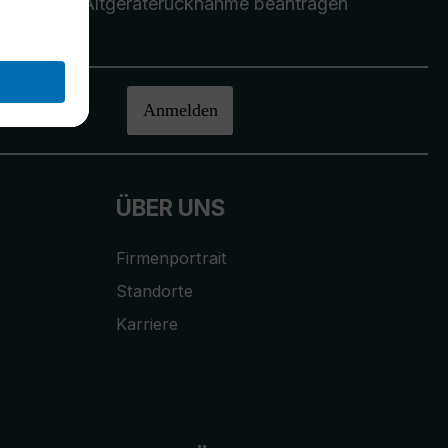
Altgeräterücknahme
beantragen
halten.
Anmelden
ÜBER UNS
Firmenportrait
Standorte
Karriere