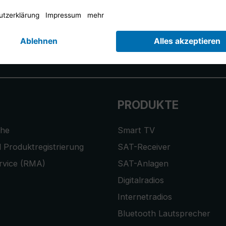
14 Tage kostenlose
Rücksendung
.
r anmelden und
10,-€ Gutschein
er
PRODUKTE
che
Smart TV
 Produktregistrierung
SAT-Receiver
rvice (RMA)
SAT-Anlagen
Digitalradios
Internetradios
Bluetooth Lautsprecher