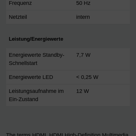
Frequenz
50 Hz
Netzteil
intern
Leistung/Energiewerte
Energiewerte Standby-
7,7 W
Schnellstart
Energiewerte LED
< 0,25 W
Leistungsaufnahme im
12 W
Ein-Zustand
The terms HDMI, HDMI High-Definition Multimedia