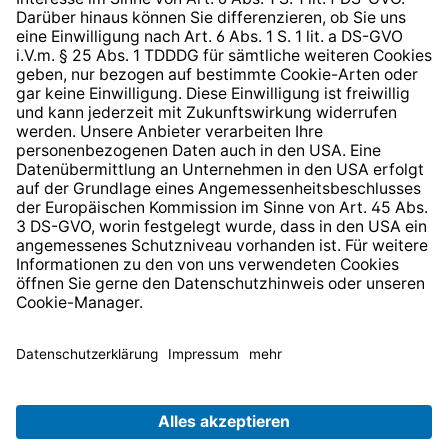
Barrierefreiheit
* Alle Preise inkl. gesetzl. Mehrwertsteuer zzgl.
Versandkosten
und ggf. Nachnahmegebühren, wenn nicht
anders angegeben.
© 2026 TechniSat Digital GmbH