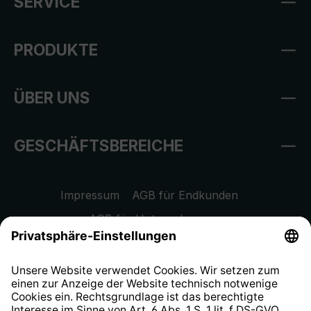
SERVICE
PRODUKTE
ÜBER UNS
GESCHÄFTSBEREICHE
Impressum
AGB für Endkunden
AGB für Unternehmen
Datenschutzhinweis
EU Data Act
Widerrufsrecht
Hinweisgeberschutzsystem