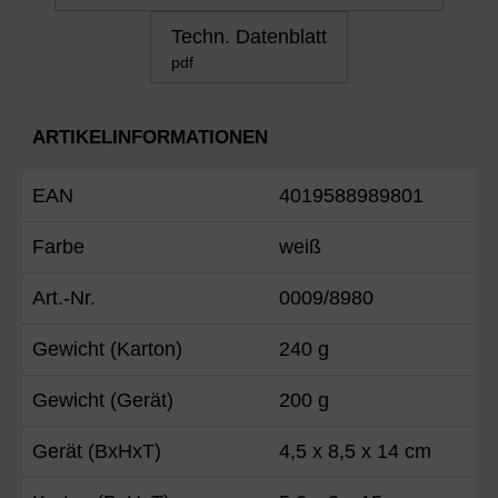
Techn. Datenblatt
pdf
ARTIKELINFORMATIONEN
EAN
4019588989801
Farbe
weiß
Art.-Nr.
0009/8980
Gewicht (Karton)
240 g
Gewicht (Gerät)
200 g
Gerät (BxHxT)
4,5 x 8,5 x 14 cm