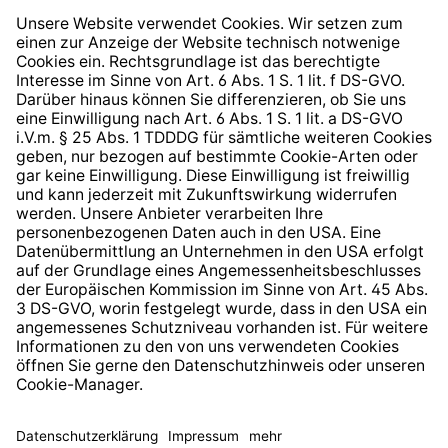
Widerrufsrecht
Hinweisgeberschutzsystem
Barrierefreiheit
* Alle Preise inkl. gesetzl. Mehrwertsteuer zzgl.
Versandkosten
und ggf. Nachnahmegebühren, wenn nicht
anders angegeben.