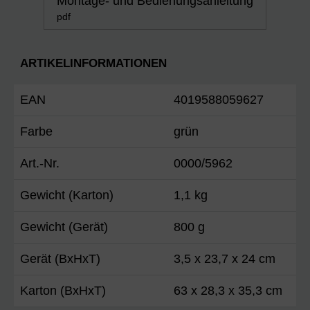
Montage- und Bedienungsanleitung
pdf
ARTIKELINFORMATIONEN
EAN
4019588059627
Farbe
grün
Art.-Nr.
0000/5962
Gewicht (Karton)
1,1 kg
Gewicht (Gerät)
800 g
Gerät (BxHxT)
3,5 x 23,7 x 24 cm
Karton (BxHxT)
63 x 28,3 x 35,3 cm