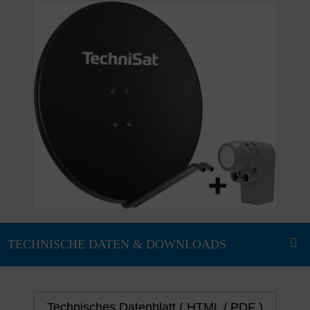
Technisches Datenblatt ( HTML / PDF )