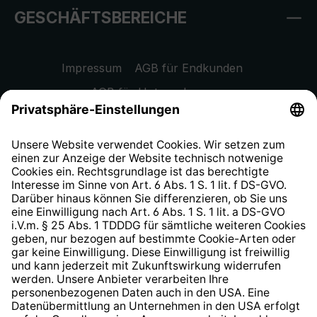
GESCHÄFTSBEREICHE
Impressum
AGB für Endkunden
AGB für Unternehmen
Datenschutzhinweis
EU Data Act
Widerrufsrecht
Hinweisgeberschutzsystem
Barrierefreiheit