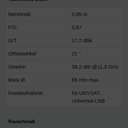
Nennmaß
0,85 m
F/D
0,67
G/T
17,2 dBk
Offsetwinkel
21 °
Gewinn
38,2 dBi @11,3 GHz
Mast Ø
65 mm max.
Feedaufnahme
für UNYSAT-
Universal-LNB
Rauschmaß