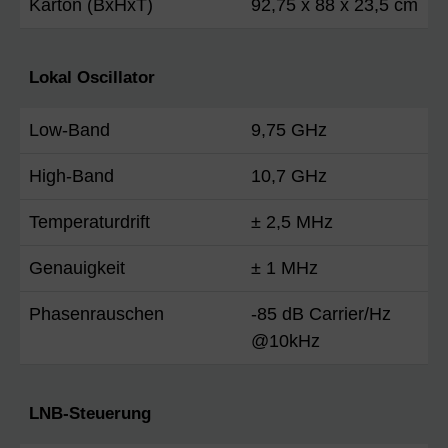
Karton (BxHxT)
92,75 x 88 x 23,5 cm
Lokal Oscillator
Low-Band
9,75 GHz
High-Band
10,7 GHz
Temperaturdrift
± 2,5 MHz
Genauigkeit
± 1 MHz
Phasenrauschen
-85 dB Carrier/Hz
@10kHz
LNB-Steuerung