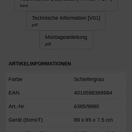
html
Technische Information [V01]
pdf
Montageanleitung
pdf
ARTIKELINFORMATIONEN
Farbe
Schiefergrau
EAN
4019588389984
Art.-Nr.
6385/9980
Gerät (BxHxT)
89 x 85 x 7,5 cm