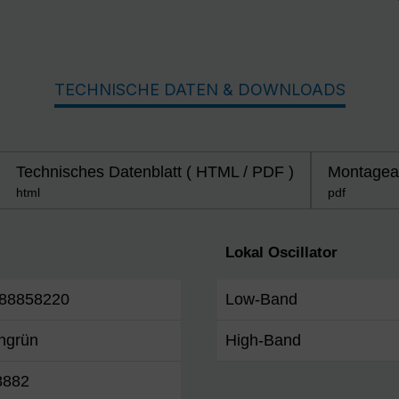
TECHNISCHE DATEN & DOWNLOADS
Technisches Datenblatt ( HTML / PDF )
Montagean
html
pdf
Lokal Oscillator
88858220
Low-Band
ngrün
High-Band
8882