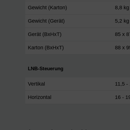
Gewicht (Karton)
8,8 kg
Gewicht (Gerät)
5,2 kg
Gerät (BxHxT)
85 x 
Karton (BxHxT)
88 x 9
LNB-Steuerung
Vertikal
11,5 -
Horizontal
16 - 1