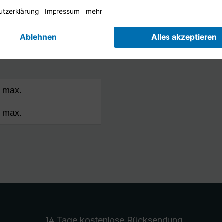
Mast Ø
Feedaufnahme
B max.
B max.
14 Tage kostenlose
Rücksendung
.