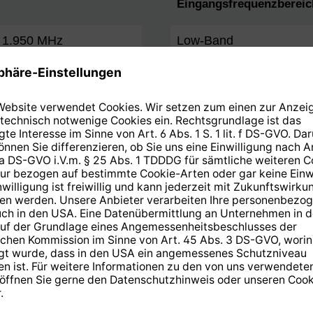
Eingangsfrequenzbereic
. 1.950 MHz
Low-Band
... 2.150 MHz
High-Band
Technische Daten
Nennmaß
F/D
G/T
Offsetwinkel
Gewinn