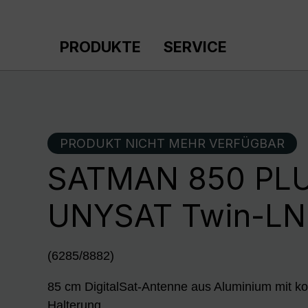
m Hauptinhalt springen
Zur Suche springen
Zur Hauptnavigation springen
PRODUKTE
SERVICE
PRODUKT NICHT MEHR VERFÜGBAR
SATMAN 850 PLU
UNYSAT Twin-L
(6285/8882)
85 cm DigitalSat-Antenne aus Aluminium mit ko
Halterung