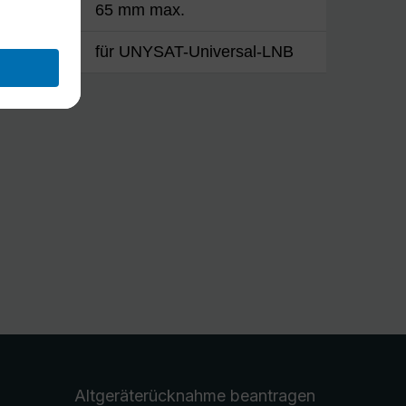
65 mm max.
für UNYSAT-Universal-LNB
Altgeräterücknahme
beantragen