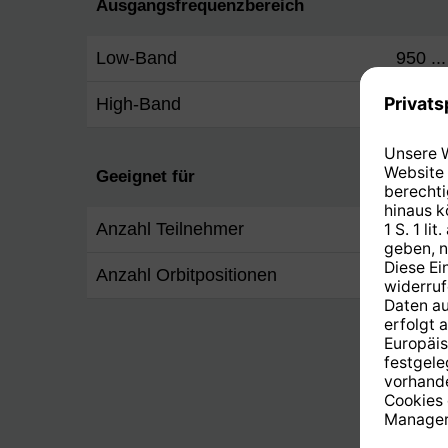
Ausgangsfrequenzbereich
Low-Band
950 ..
High-Band
1.100 
Geeignet für
Anzahl Teilnehmer
2
Anzahl Orbitpositionen
1