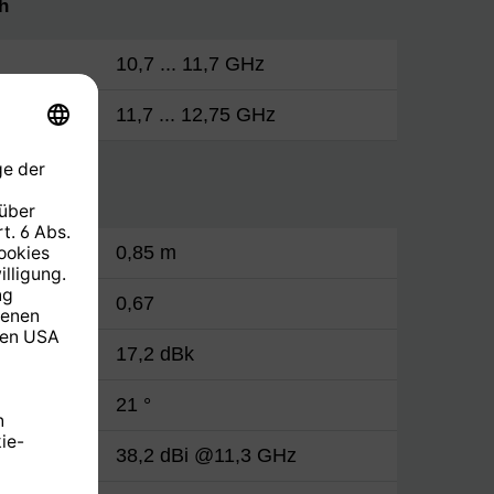
h
10,7 ... 11,7 GHz
11,7 ... 12,75 GHz
0,85 m
0,67
17,2 dBk
21 °
38,2 dBi @11,3 GHz