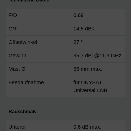
F/D
0,69
G/T
14,5 dBk
Offsetwinkel
27 °
Gewinn
35,7 dBi @11,3 GHz
Mast Ø
65 mm max.
Feedaufnahme
für UNYSAT-
Universal-LNB
Rauschmaß
Unterer
0,6 dB max.