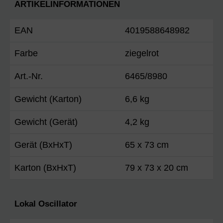
ARTIKELINFORMATIONEN
EAN
4019588648982
Farbe
ziegelrot
Art.-Nr.
6465/8980
Gewicht (Karton)
6,6 kg
Gewicht (Gerät)
4,2 kg
Gerät (BxHxT)
65 x 73 cm
Karton (BxHxT)
79 x 73 x 20 cm
Lokal Oscillator