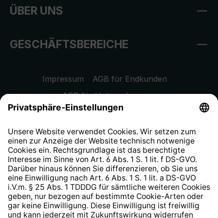
ÜBER UNS
GESCHÄFTSBEREICHE
Impressum
AGB für Endkunden
AGB für Unternehmen
Datenschutzhinweis
EU Data Act
Widerrufsrecht
Hinweisgeberschutzsystem
Barrierefreiheit