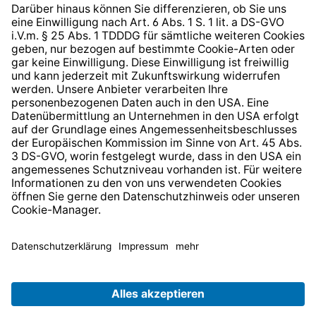
* Alle Preise inkl. gesetzl. Mehrwertsteuer zzgl.
Versandkosten
und ggf. Nachnahmegebühren, wenn nicht
anders angegeben.
© 2026 TechniSat Digital GmbH