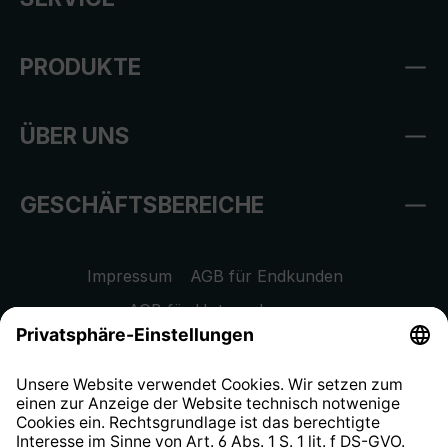
PRODUKTE
ÜBER UNS
GESCHÄFTSBEREICHE
Impressum
AGB für Endkunden
AGB für Unternehmen
Datenschutzhinweis
EU Data Act
Widerrufsrecht
Hinweisgeberschutzsystem
Barrierefreiheit