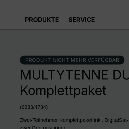
m Hauptinhalt springen
Zur Suche springen
Zur Hauptnavigation springen
PRODUKTE
SERVICE
PRODUKT NICHT MEHR VERFÜGBAR
MULTYTENNE DU
Komplettpaket
(6883/4734)
Zwei-Teilnehmer Komplettpaket inkl. DigitalS
zwei Orbitpositionen