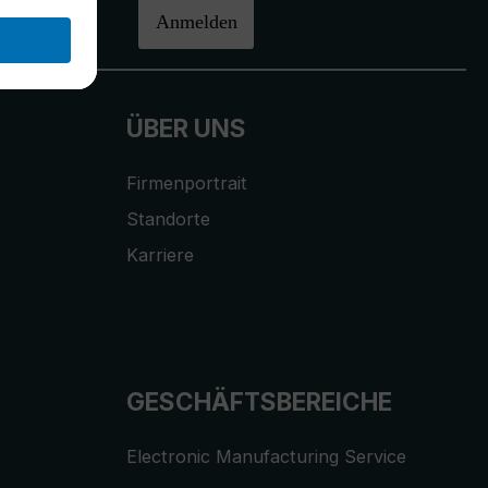
halten.
Anmelden
ÜBER UNS
Firmenportrait
Standorte
Karriere
GESCHÄFTSBEREICHE
Electronic Manufacturing Service