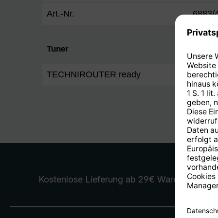
Art.-Nr.
6883/
Tuner
TECHNIROUTER ready
Ja
Kostenlose Lieferung
ab 29€ Warenwert