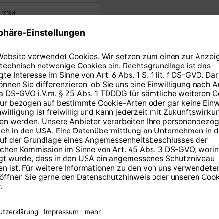
4734
TechniSat Mehrwertdien
AUTOINSTALL
14 Tage kostenlose
Rücksendung
.