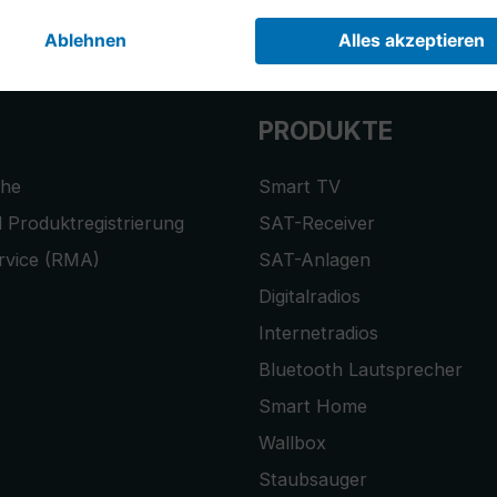
r anmelden und
10,-€ Gutschein
er
PRODUKTE
che
Smart TV
 Produktregistrierung
SAT-Receiver
rvice (RMA)
SAT-Anlagen
Digitalradios
Internetradios
Bluetooth Lautsprecher
Smart Home
Wallbox
Staubsauger