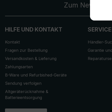
Zum Newslette
HILFE UND KONTAKT
SERVICE
Kontakt
Händler-Su
Fragen zur Bestellung
Garantie und
Versandkosten & Lieferung
Reparaturse
Zahlungsarten
B-Ware und Refurbished-Geräte
Sendung verfolgen
Altgeräterücknahme &
Batterieentsorgung