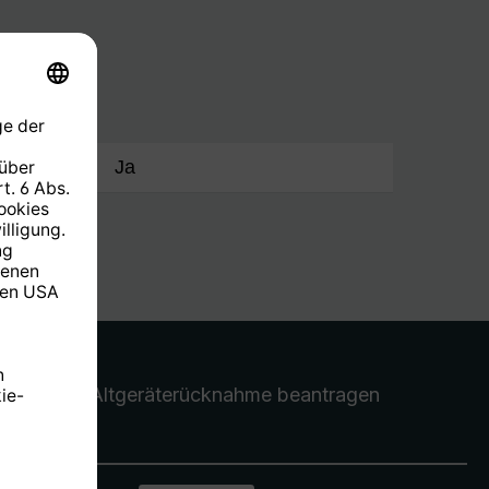
ste
Ja
Altgeräterücknahme
beantragen