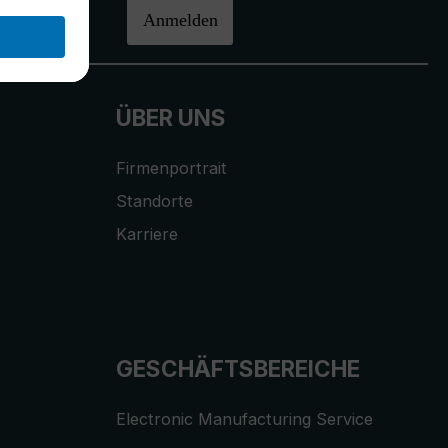
halten.
Anmelden
ÜBER UNS
Firmenportrait
Standorte
Karriere
GESCHÄFTSBEREICHE
Electronic Manufacturing Service