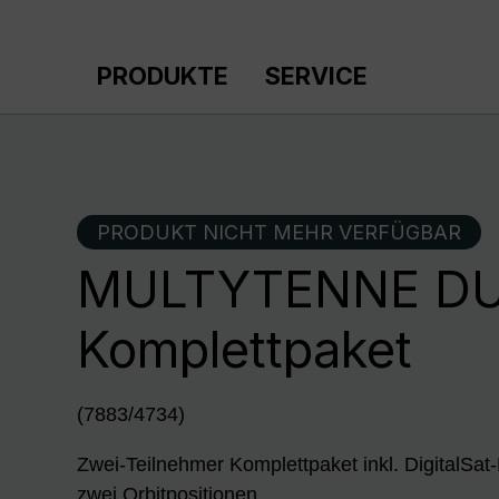
m Hauptinhalt springen
Zur Suche springen
Zur Hauptnavigation springen
PRODUKTE
SERVICE
PRODUKT NICHT MEHR VERFÜGBAR
MULTYTENNE DU
Komplettpaket
(7883/4734)
Zwei-Teilnehmer Komplettpaket inkl. DigitalS
zwei Orbitpositionen