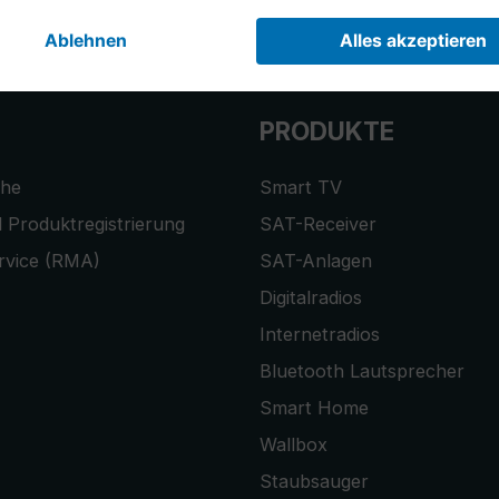
r anmelden und
10,-€ Gutschein
er
PRODUKTE
che
Smart TV
 Produktregistrierung
SAT-Receiver
rvice (RMA)
SAT-Anlagen
Digitalradios
Internetradios
Bluetooth Lautsprecher
Smart Home
Wallbox
Staubsauger