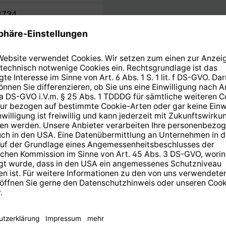
4734
TechniSat Mehrwertdien
AUTOINSTALL
14 Tage kostenlose
Rücksendung
.