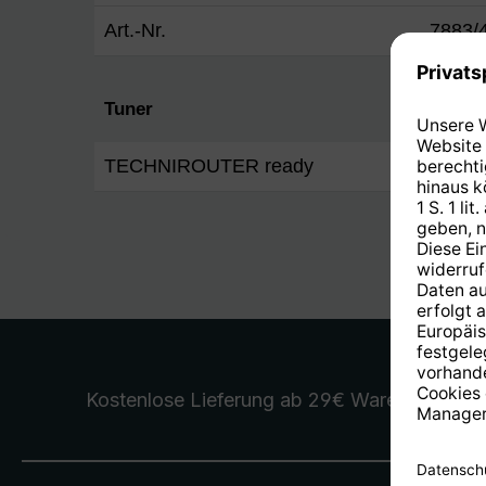
Art.-Nr.
7883/
Tuner
TECHNIROUTER ready
Ja
Kostenlose Lieferung
ab 29€ Warenwert