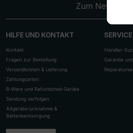
Zum Newslette
HILFE UND KONTAKT
SERVICE
Kontakt
Händler-Su
Fragen zur Bestellung
Garantie und
Versandkosten & Lieferung
Reparaturse
Zahlungsarten
B-Ware und Refurbished-Geräte
Sendung verfolgen
Altgeräterücknahme &
Batterieentsorgung