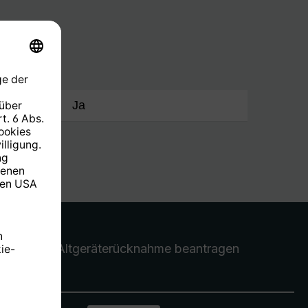
ste
Ja
Altgeräterücknahme
beantragen