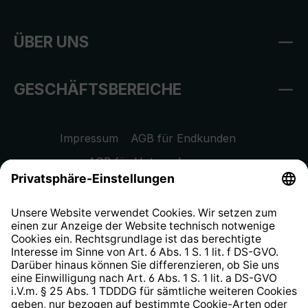
ÜBER UNS
GESCHÄFTSBEREICHE
Impressum
AGB für Endkunden
AGB für Unternehmen
Datenschutzhinweis
EU Data Act
Widerrufsrecht
Hinweisgeberschutzsystem
Barrierefreiheit