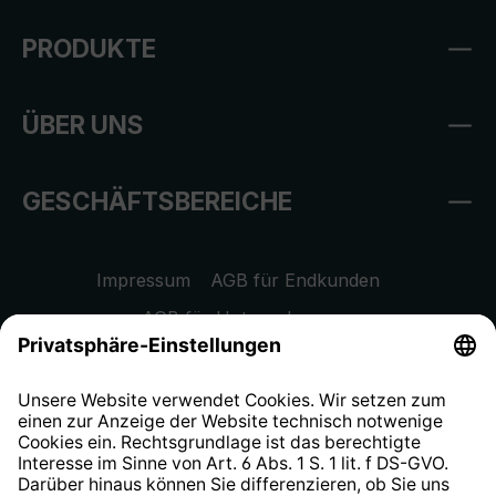
PRODUKTE
ÜBER UNS
GESCHÄFTSBEREICHE
Impressum
AGB für Endkunden
AGB für Unternehmen
Datenschutzhinweis
EU Data Act
Widerrufsrecht
Hinweisgeberschutzsystem
Barrierefreiheit