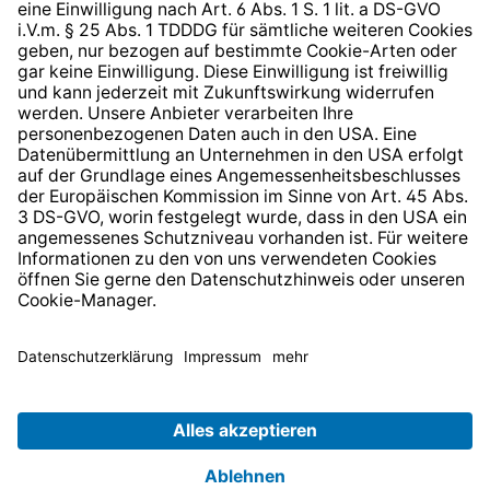
* Alle Preise inkl. gesetzl. Mehrwertsteuer zzgl.
Versandkosten
und ggf. Nachnahmegebühren, wenn nicht
anders angegeben.
© 2026 TechniSat Digital GmbH
TechniSat ist ein Unternehmen der
LEPPER Stiftung e.S.
.