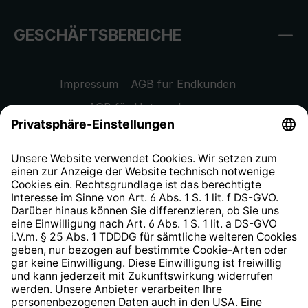
GESCHÄFTSBEREICHE
Impressum
AGB für Endkunden
AGB für Unternehmen
Datenschutzhinweis
EU Data Act
Widerrufsrecht
Hinweisgeberschutzsystem
Barrierefreiheit