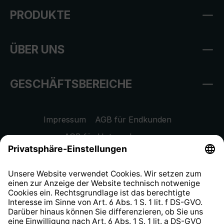
PRODUKTE
ÜBER UNS
GESCHÄFTSBEREICHE
Impressum
AGB für Endkunden
AGB für Unternehmen
Datenschutzhinweis
EU Data Act
Widerrufsrecht
Hinweisgeberschutzsystem
Barrierefreiheit