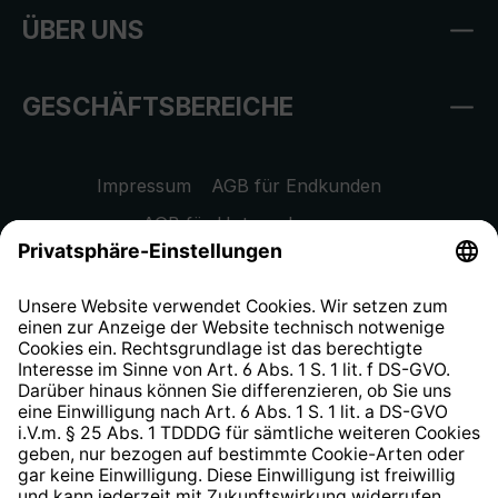
ÜBER UNS
GESCHÄFTSBEREICHE
Impressum
AGB für Endkunden
AGB für Unternehmen
Datenschutzhinweis
EU Data Act
Widerrufsrecht
Hinweisgeberschutzsystem
Barrierefreiheit