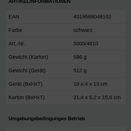
ARTIKELINFORMATIONEN
EAN
4019588048102
Farbe
schwarz
Art.-Nr.
0000/4810
Gewicht (Karton)
596 g
Gewicht (Gerät)
512 g
Gerät (BxHxT)
18 x 4 x 13 cm
Karton (BxHxT)
21,4 x 5,2 x 15,6 cm
Umgebungsbedingungen Betrieb